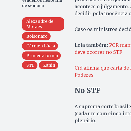
Veadeiros neste fim
de semana
acontece o julgamento.
decidir pela inocência 
Alexandre de
Moraes
Caso os ministros decid
Bolsonaro
Leia também:
PGR mant
Cármen Lúcia
deve ocorrer no STF
Primeira turma
STF
Zanin
Cid afirma que carta de
Poderes
No STF
A suprema corte brasile
(cada um com cinco inte
plenário.