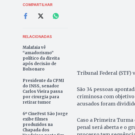
COMPARTILHAR
RELACIONADAS
Malafaia vê
“amadorismo”
político da direita
após decisão de
Bolsonaro
Tribunal Federal (STF) v
Presidente da CPMI
do INSS, senador
São 34 pessoas apontad
Carlos Vieira passa
criminosa com objetivo
por cirurgia para
retirar tumor
acusados foram dividi
6º CineFest São Jorge
exibe filmes
Caso a Primeira Turma 
produzidos na
penal será aberta e o g
Chapada dos
processo tem sequência