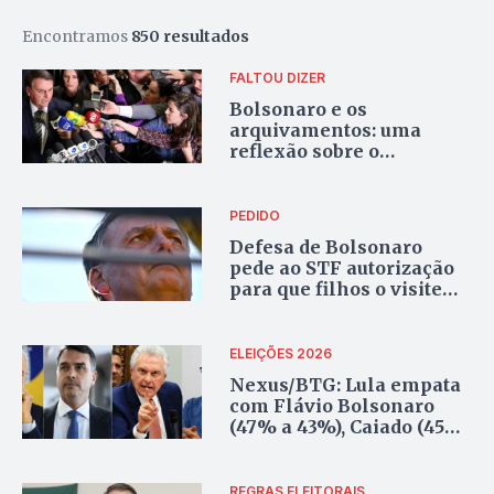
Encontramos
850 resultados
FALTOU DIZER
Bolsonaro e os
arquivamentos: uma
reflexão sobre o
equilíbrio da cobertura
jornalística
PEDIDO
Defesa de Bolsonaro
pede ao STF autorização
para que filhos o visitem
no Dia dos Pais
ELEIÇÕES 2026
Nexus/BTG: Lula empata
com Flávio Bolsonaro
(47% a 43%), Caiado (45%
a 43%) e Zema (46% a
42%) no 2º turno
REGRAS ELEITORAIS