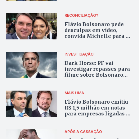
pelo Palácio do Planalto
RECONCILIAÇÃO?
Flávio Bolsonaro pede
desculpas em vídeo,
convida Michelle para a
campanha e ex-primeira-
dama curte publicação
INVESTIGAÇÃO
Dark Horse: PF vai
investigar repasses para
filme sobre Bolsonaro
após autorização de
André Mendonça
MAIS UMA
Flávio Bolsonaro emitiu
R$ 1,5 milhão em notas
para empresas ligadas a
Daniel Vorcaro
APÓS A CASSAÇÃO