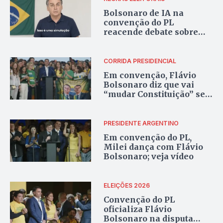
Bolsonaro de IA na
convenção do PL
reacende debate sobre
regras eleitorais para
2026
CORRIDA PRESIDENCIAL
Em convenção, Flávio
Bolsonaro diz que vai
“mudar Constituição” se
for eleito
PRESIDENTE ARGENTINO
Em convenção do PL,
Milei dança com Flávio
Bolsonaro; veja vídeo
ELEIÇÕES 2026
Convenção do PL
oficializa Flávio
Bolsonaro na disputa