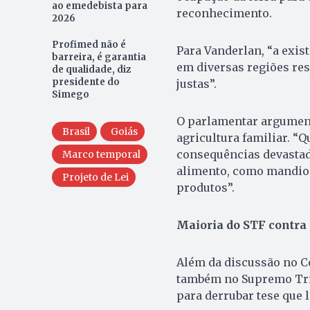
ao emedebista para
reconhecimento.
2026
Profimed não é
Para Vanderlan, “a exis
barreira, é garantia
em diversas regiões res
de qualidade, diz
presidente do
justas”.
Simego
O parlamentar argument
Brasil
Goiás
agricultura familiar. “
consequências devastad
Marco temporal
alimento, como mandioca
Projeto de Lei
produtos”.
Maioria do STF contra
Além da discussão no C
também no Supremo Tribu
para derrubar tese que 