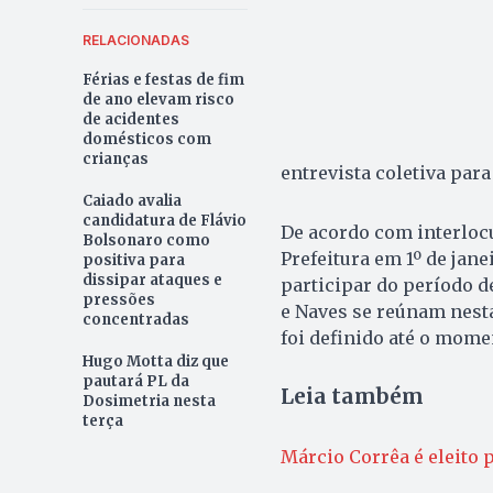
RELACIONADAS
Férias e festas de fim
de ano elevam risco
de acidentes
domésticos com
crianças
entrevista coletiva para
Caiado avalia
candidatura de Flávio
De acordo com interlocu
Bolsonaro como
Prefeitura em 1º de jan
positiva para
dissipar ataques e
participar do período d
pressões
e Naves se reúnam nesta
concentradas
foi definido até o mome
Hugo Motta diz que
pautará PL da
Leia também
Dosimetria nesta
terça
Márcio Corrêa é eleito 