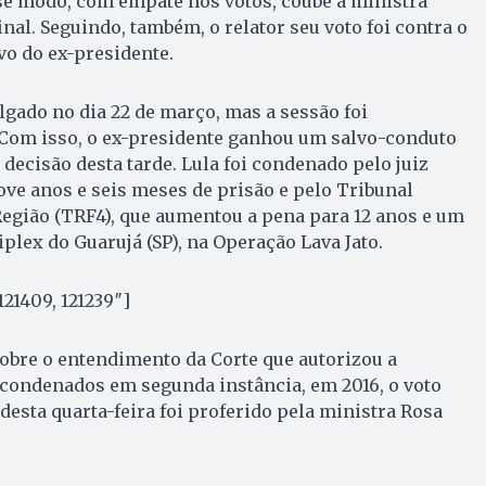
se modo, com empate nos votos, coube à ministra
nal. Seguindo, também, o relator seu voto foi contra o
o do ex-presidente.
lgado no dia 22 de março, mas a sessão foi
 Com isso, o ex-presidente ganhou um salvo-conduto
 decisão desta tarde. Lula foi condenado pelo juiz
ove anos e seis meses de prisão e pelo Tribunal
Região (TRF4), que aumentou a pena para 12 anos e um
plex do Guarujá (SP), na Operação Lava Jato.
21409, 121239″]
obre o entendimento da Corte que autorizou a
 condenados em segunda instância, em 2016, o voto
desta quarta-feira foi proferido pela ministra Rosa