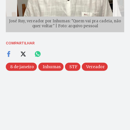
José Ruy, vereador por Inhumas: "Quem vai pra cadeia, não
quer voltar" | Foto: arquivo pessoal
COMPARTILHAR
8 de janeiro
Inhumas
STF
Vereador