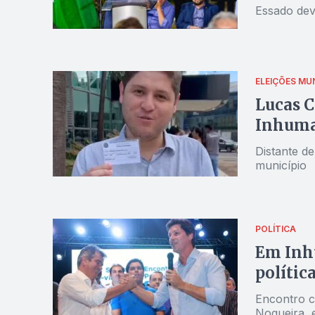
Essado dev
ELEIÇÕES MUN
Lucas C
Inhuma
Distante d
município
POLÍTICA
Em Inhu
polític
Encontro c
Nogueira, 