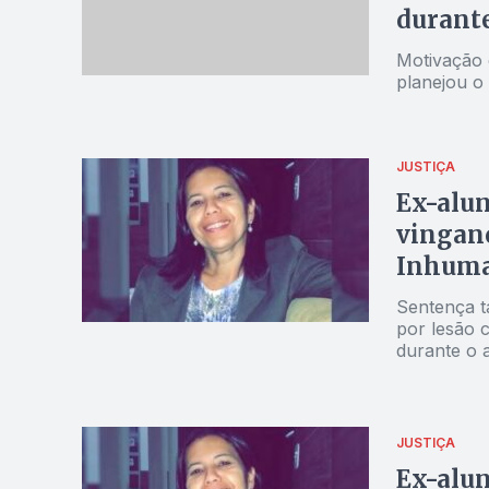
durant
Motivação d
planejou o
JUSTIÇA
Ex-alun
vinganç
Inhum
Sentença t
por lesão c
durante o 
JUSTIÇA
Ex-alun