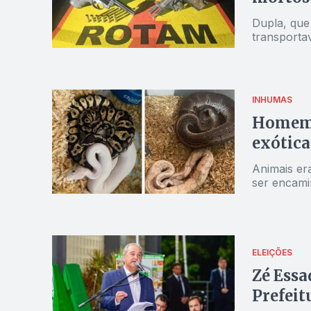
Dupla, que
transporta
INHUMAS
Homem é
exótica
Animais er
ser encami
ELEIÇÕES
Zé Essa
Prefeit