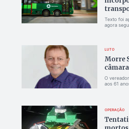
incorpo
transpo
Texto foi 
agora segu
LUTO
Morre S
câmara
O vereador
aos 61 ano
OPERAÇÃO
Tentat
mortos