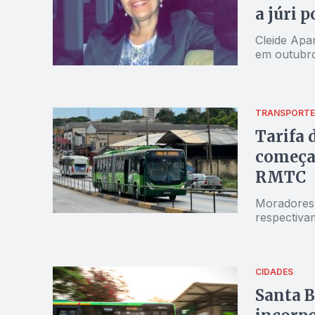
a júri 
Cleide Apa
em outubr
TRANSPORTE
Tarifa 
começa 
RMTC
Moradores 
respectivam
CIDADES
Santa B