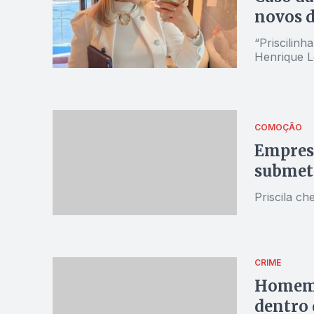
novos d
“Priscilinh
Henrique L
COMOÇÃO
Empresá
submeti
Priscila c
CRIME
Homem 
dentro 