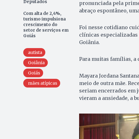
Deputados
pronunciada pela prime
abraço espontâneo, uma 
Com alta de 2,4%,
turismo impulsiona
crescimento do
Foi nesse cotidiano cui
setor de serviços em
clínicas especializadas
Goiás
Goiânia.
autista
Para muitas famílias, a 
Goiânia
Goiás
Mayara Jordana Santana
meio de outra mãe. Rec
mães atípicas
seriam encerrados em j
vieram a ansiedade, a b