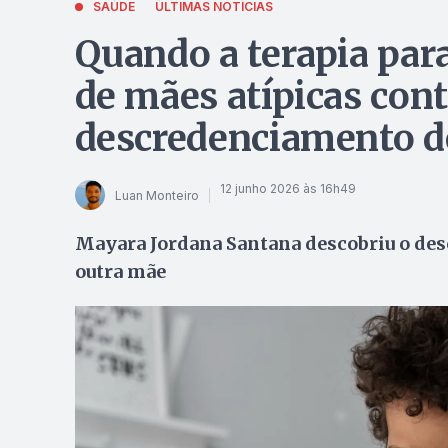
SAÚDE
ÚLTIMAS NOTÍCIAS
Quando a terapia para
de mães atípicas cont
descredenciamento de
12 junho 2026 às 16h49
Luan Monteiro
Mayara Jordana Santana descobriu o des
outra mãe