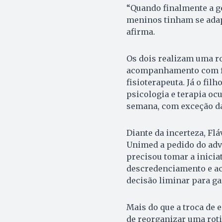
“Quando finalmente a ge
meninos tinham se adapta
afirma.
Os dois realizam uma ro
acompanhamento com fo
fisioterapeuta. Já o fi
psicologia e terapia ocu
semana, com exceção da
Diante da incerteza, Fl
Unimed a pedido do adv
precisou tomar a inicia
descredenciamento e ac
decisão liminar para ga
Mais do que a troca de 
de reorganizar uma rot