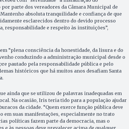
por parte dos vereadores da Câmara Municipal de
“Mantenho absoluta tranquilidade e confiança de que
vidamente esclarecidos dentro do devido processo
, responsabilidade e respeito às instituições”,
tem “plena consciência da honestidade, da lisura e do
enho conduzindo a administração municipal desde o
re pautado pela responsabilidade pública e pelo
blemas históricos que há muitos anos desafiam Santa
a.
ue ainda que se utilizou de palavras inadequadas em
ocal. Na ocasião, Iris teria tido para a população ajudar
 buracos da cidade. “Quem exerce função pública deve
io em suas manifestações, especialmente no trato
cias políticas fazem parte da democracia, mas o
es e às pessoas deve prevalecer acima de qualquer