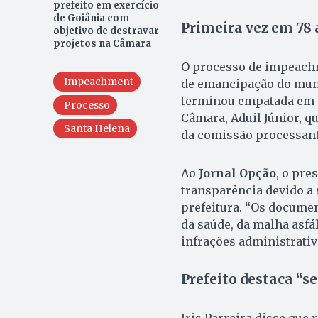
prefeito em exercício
de Goiânia com
Primeira vez em 78
objetivo de destravar
projetos na Câmara
O processo de impeachm
Impeachment
de emancipação do munic
terminou empatada em 6 
Processo
Câmara, Aduil Júnior, qu
Santa Helena
da comissão processant
Ao
Jornal Opção
, o pre
transparência devido a 
prefeitura. “Os docume
da saúde, da malha asfál
infrações administrativ
Prefeito destaca “s
Iris Parreira disse que