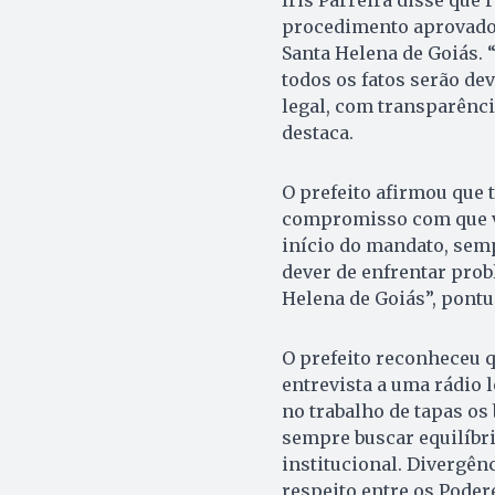
procedimento aprovado 
Santa Helena de Goiás. 
todos os fatos serão de
legal, com transparência
destaca.
O prefeito afirmou que 
compromisso com que v
início do mandato, semp
dever de enfrentar pro
Helena de Goiás”, pontu
O prefeito reconheceu q
entrevista a uma rádio l
no trabalho de tapas os
sempre buscar equilíbr
institucional. Divergên
respeito entre os Poder