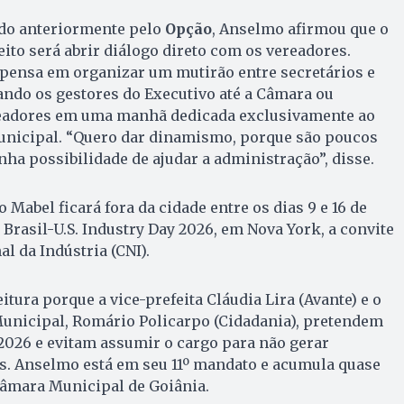
do anteriormente pelo
Opção
, Anselmo afirmou que o
ito será abrir diálogo direto com os vereadores.
 pensa em organizar um mutirão entre secretários e
ando os gestores do Executivo até a Câmara ou
readores em uma manhã dedicada exclusivamente ao
nicipal. “Quero dar dinamismo, porque são poucos
nha possibilidade de ajudar a administração”, disse.
 Mabel ficará fora da cidade entre os dias 9 e 16 de
 Brasil-U.S. Industry Day 2026, em Nova York, a convite
l da Indústria (CNI).
tura porque a vice-prefeita Cláudia Lira (Avante) e o
unicipal, Romário Policarpo (Cidadania), pretendem
 2026 e evitam assumir o cargo para não gerar
s. Anselmo está em seu 11º mandato e acumula quase
Câmara Municipal de Goiânia.