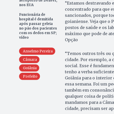
aeroporto de Denver,
“Estamos destravando e
nos EUA
concentrado para que e
Funcionária de
sancionados, porque tod
hospital é demitida
goianiense. Veja que o P
após passar geleia
postos de saúde e os la
no pão dos pacientes
com os dedos em SP;
máximo que pode de aten
vídeo
Opção
Anselmo Pereira
“Temos outros três ou 
cidade. Por exemplo, a 
Câmara
social. Esse é fundament
Goiânia
tenho a verba suficient
Prefeito
Goiânia para o interior
essa semana. Foi um pe
também em consonância 
qualquer coisa de políti
mandamos para a Câmara
cidade, precisam ser ap