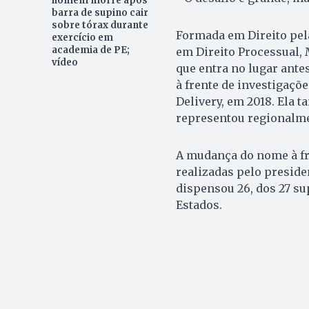
homem morre após
barra de supino cair
sobre tórax durante
Formada em Direito pela
exercício em
academia de PE;
em Direito Processual, 
vídeo
que entra no lugar ante
à frente de investigaçõ
Delivery, em 2018. Ela t
representou regionalme
A mudança do nome à fre
realizadas pelo preside
dispensou 26, dos 27 su
Estados.