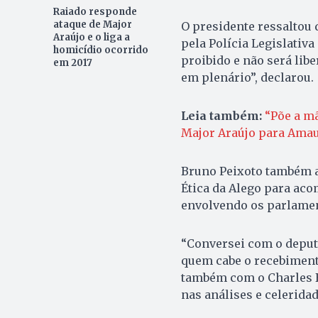
Raiado responde
ataque de Major
O presidente ressaltou 
Araújo e o liga a
pela Polícia Legislativa
homicídio ocorrido
proibido e não será lib
em 2017
em plenário”, declarou.
Leia também:
“Põe a m
Major Araújo para Amaur
Bruno Peixoto também a
Ética da Alego para ac
envolvendo os parlamen
“Conversei com o deputa
quem cabe o recebiment
também com o Charles Be
nas análises e celeridad