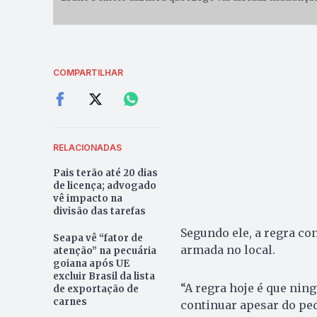
COMPARTILHAR
RELACIONADAS
Pais terão até 20 dias
de licença; advogado
vê impacto na
divisão das tarefas
Segundo ele, a regra co
Seapa vê “fator de
armada no local.
atenção” na pecuária
goiana após UE
excluir Brasil da lista
“A regra hoje é que nin
de exportação de
carnes
continuar apesar do ped