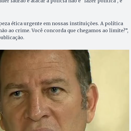
der ladrão e atacar a polícia não é “fazer política”, é
za ética urgente em nossas instituições. A política
 não ao crime. Você concorda que chegamos ao limite?”,
ublicação.