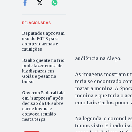
RELACIONADAS
Deputados aprovam
uso do FGTS para
comprar armas e
munições
audiência na Alego.
Banho quente no frio
pode fazer conta de
luz disparar em
As imagens mostram um
Goiás e pesar no
teria se encontrado com
bolso
matar a menina. À époc
Governo Federal fala
menina e que teria o aco
em "surpresa" após
com Luis Carlos pouco a
decisão da UE sobre
carne bovina e
convoca reunião
Na legenda, o coronel es
nesta terça
temos visto. É inadmiss