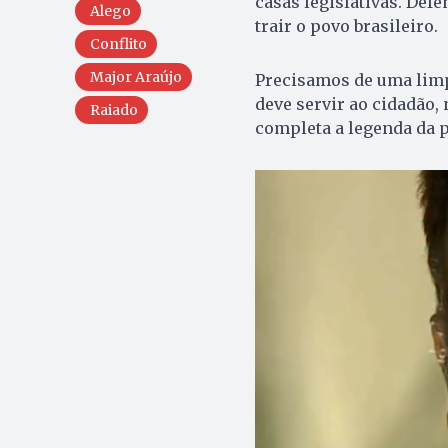
casas legislativas. Defen
Alego
trair o povo brasileiro.
Conflito
Major Araújo
Precisamos de uma limpe
deve servir ao cidadão,
Raiado
completa a legenda da p