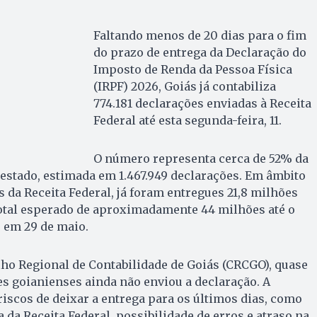
Faltando menos de 20 dias para o fim
do prazo de entrega da Declaração do
Imposto de Renda da Pessoa Física
(IRPF) 2026, Goiás já contabiliza
774.181 declarações enviadas à Receita
Federal até esta segunda-feira, 11.
O número representa cerca de 52% da
o estado, estimada em 1.467.949 declarações. Em âmbito
 da Receita Federal, já foram entregues 21,8 milhões
total esperado de aproximadamente 44 milhões até o
 em 29 de maio.
ho Regional de Contabilidade de Goiás (CRCGO), quase
s goianienses ainda não enviou a declaração. A
riscos de deixar a entrega para os últimos dias, como
 da Receita Federal, possibilidade de erros e atraso na