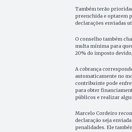
Também terão prioridade
preenchida e optarem p
declarações enviadas u
O conselho também cham
multa mínima para quem 
20% do imposto devido,
A cobrança corresponde 
automaticamente no mom
contribuinte pode enfre
para obter financiament
públicos e realizar alg
Marcelo Cordeiro recom
declaração seja enviada
penalidades. Ele també