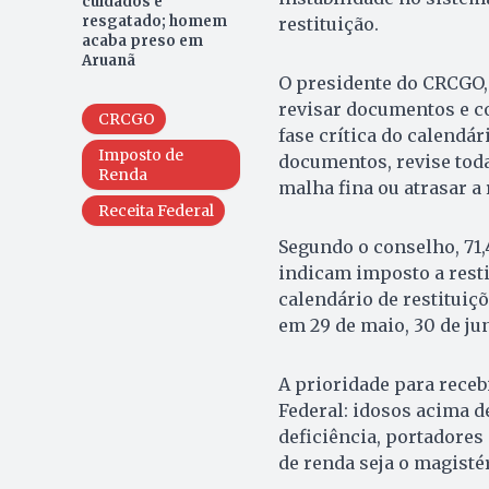
cuidados é
resgatado; homem
restituição.
acaba preso em
Aruanã
O presidente do CRCGO,
revisar documentos e c
CRCGO
fase crítica do calendá
Imposto de
documentos, revise toda
Renda
malha fina ou atrasar a r
Receita Federal
Segundo o conselho, 71
indicam imposto a resti
calendário de restituiç
em 29 de maio, 30 de jun
A prioridade para receb
Federal: idosos acima d
deficiência, portadores
de renda seja o magistér