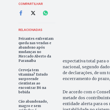
COMPARTILHAR
RELACIONADAS
Feirantes enfrentam
queda nas vendas e
abandono após
mudanças no
Mercado Aberto da
expectativa total para 
Paranaíba
nacional, segundo dados
Cerveja tem
de declarações, de um 
vitamina? Estudo
encerramento do prazo,
surpreende
cientistas ao
encontrar B6 na
De acordo com o Consel
bebida
metade dos contribuinte
Cão abandonado,
entidade alerta para os 
magro e sem
instabilidade no sistema