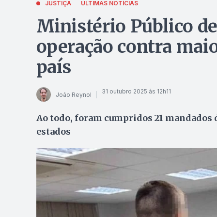
JUSTIÇA
ÚLTIMAS NOTÍCIAS
Ministério Público de
operação contra maio
país
31 outubro 2025 às 12h11
João Reynol
Ao todo, foram cumpridos 21 mandados d
estados