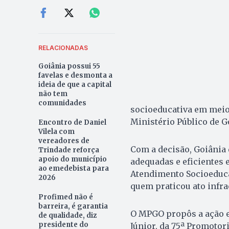
RELACIONADAS
Goiânia possui 55
favelas e desmonta a
ideia de que a capital
não tem
comunidades
socioeducativa em meio 
Ministério Público de G
Encontro de Daniel
Vilela com
vereadores de
Com a decisão, Goiânia
Trindade reforça
apoio do município
adequadas e eficientes 
ao emedebista para
Atendimento Socioeducat
2026
quem praticou ato infra
Profimed não é
barreira, é garantia
O MPGO propôs a ação e
de qualidade, diz
presidente do
Júnior, da 75ª Promotori