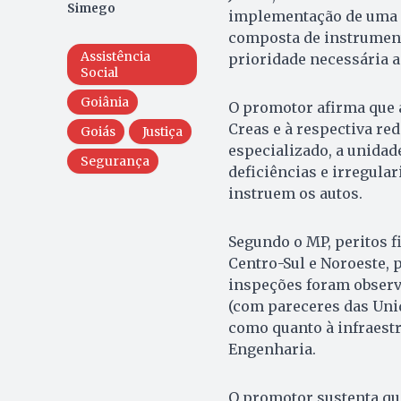
Simego
implementação de uma po
composta de instrument
Assistência
prioridade necessária a
Social
Goiânia
O promotor afirma que a
Creas e à respectiva re
Goiás
Justiça
especializado, a unida
Segurança
deficiências e irregul
instruem os autos.
Segundo o MP, peritos f
Centro-Sul e Noroeste, 
inspeções foram observ
(com pareceres das Unid
como quanto à infraestr
Engenharia.
O promotor sustenta qu