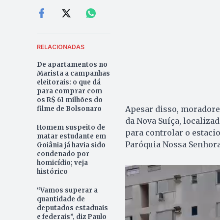
RELACIONADAS
De apartamentos no
Marista a campanhas
eleitorais: o que dá
para comprar com
os R$ 61 milhões do
Apesar disso, moradores
filme de Bolsonaro
da Nova Suíça, localizad
Homem suspeito de
para controlar o estaci
matar estudante em
Paróquia Nossa Senhora
Goiânia já havia sido
condenado por
homicídio; veja
histórico
“Vamos superar a
quantidade de
deputados estaduais
e federais”, diz Paulo