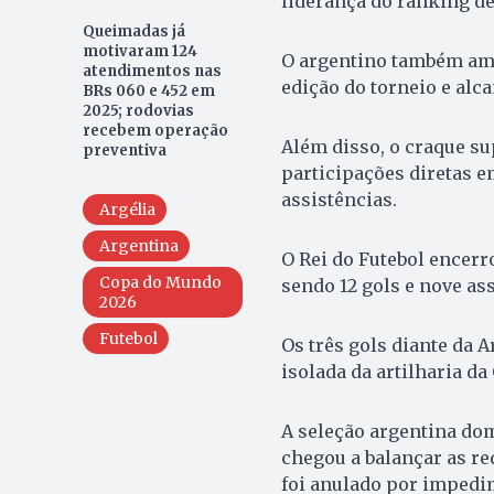
liderança do ranking de
Queimadas já
motivaram 124
O argentino também amp
atendimentos nas
edição do torneio e alc
BRs 060 e 452 em
2025; rodovias
recebem operação
Além disso, o craque su
preventiva
participações diretas e
assistências.
Argélia
Argentina
O Rei do Futebol encerr
Copa do Mundo
sendo 12 gols e nove ass
2026
Futebol
Os três gols diante da 
isolada da artilharia d
A seleção argentina do
chegou a balançar as re
foi anulado por impedi