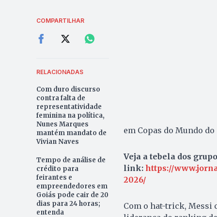
COMPARTILHAR
RELACIONADAS
Com duro discurso
contra falta de
representatividade
feminina na política,
Nunes Marques
em Copas do Mundo do 
mantém mandato de
Vivian Naves
Veja a tebela dos gru
Tempo de análise de
link:
https://www.jorn
crédito para
feirantes e
2026/
empreendedores em
Goiás pode cair de 20
dias para 24 horas;
Com o hat-trick, Messi 
entenda