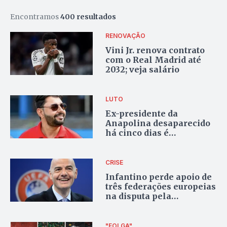
Encontramos
400 resultados
RENOVAÇÃO
Vini Jr. renova contrato
com o Real Madrid até
2032; veja salário
LUTO
Ex-presidente da
Anapolina desaparecido
há cinco dias é
encontrado sem vida
CRISE
Infantino perde apoio de
três federações europeias
na disputa pela
presidência da Fifa
"FOLGA"