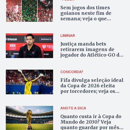
Sem jogos dos times
goianos neste fim de
semana; veja o que
aconteceu
LIMINAR
Justiça manda bets
retirarem imagens de
jogador do Atlético-GO de
apostas esportivas
CONCORDA?
Fifa divulga seleção ideal
da Copa de 2026 eleita
por torcedores; veja os
escolhidos
ANOTE A DICA
Quanto custa ir à Copa do
Mundo de 2030? Veja
quanto guardar por mês