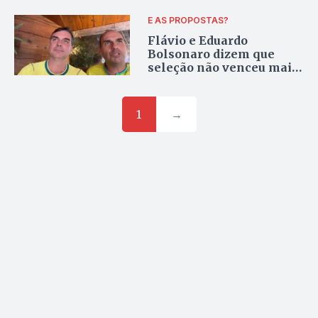
E AS PROPOSTAS?
Flávio e Eduardo
Bolsonaro dizem que
seleção não venceu mais
após PT, mas Brasil
conquistou sete títulos
desde 2002
1
→