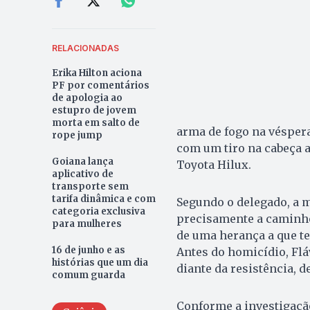
RELACIONADAS
Erika Hilton aciona
PF por comentários
de apologia ao
estupro de jovem
morta em salto de
arma de fogo na véspera
rope jump
com um tiro na cabeça 
Goiana lança
Toyota Hilux.
aplicativo de
transporte sem
tarifa dinâmica e com
Segundo o delegado, a m
categoria exclusiva
precisamente a caminhon
para mulheres
de uma herança a que te
16 de junho e as
Antes do homicídio, Flá
histórias que um dia
diante da resistência, d
comum guarda
Conforme a investigação