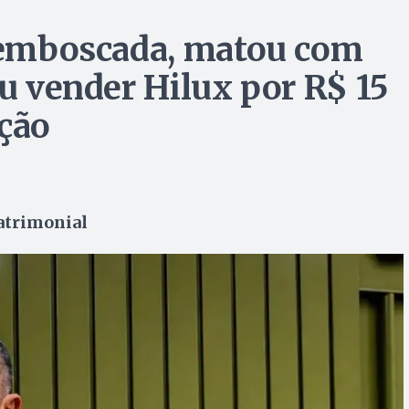
a emboscada, matou com
ou vender Hilux por R$ 15
ação
atrimonial