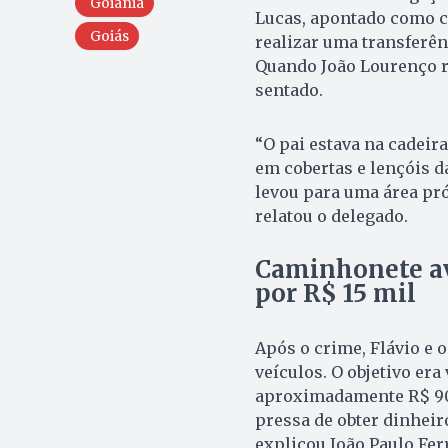
Goiânia
Lucas, apontado como c
Goiás
realizar uma transferên
Quando João Lourenço re
sentado.
“O pai estava na cadeir
em cobertas e lençóis d
levou para uma área pró
relatou o delegado.
Caminhonete av
por R$ 15 mil
Após o crime, Flávio e 
veículos. O objetivo er
aproximadamente R$ 90 
pressa de obter dinheiro
explicou João Paulo Fer