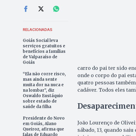
RELACIONADAS
Goiás Social leva
serviços gratuitos e
benefícios a famílias
de Valparaíso de
Goiás
carro do pai ter sido en
“Ela não corre risco,
onde o corpo do pai esta
mas ainda sente
quatro pessoas também t
muita dor na nuca e
cadáver. Todos eles ta
na lombar”, diz
Oswaldo Eustáquio
sobre estado de
Desapareciment
saúde da filha
Presidente do Novo
João Lourenço de Olive
em Goiás, Alano
Queiroz, afirma que
sábado, 13, quando saiu 
falas de Eduardo