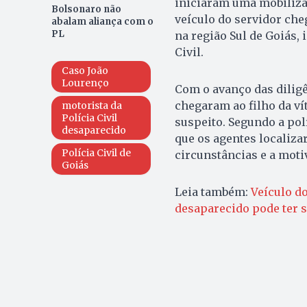
iniciaram uma mobilizaç
Bolsonaro não
veículo do servidor ch
abalam aliança com o
PL
na região Sul de Goiás,
Civil.
Caso João
Lourenço
Com o avanço das diligê
chegaram ao filho da ví
motorista da
Polícia Civil
suspeito. Segundo a polí
desaparecido
que os agentes localiz
Polícia Civil de
circunstâncias e a moti
Goiás
Leia também:
Veículo do
desaparecido pode ter s