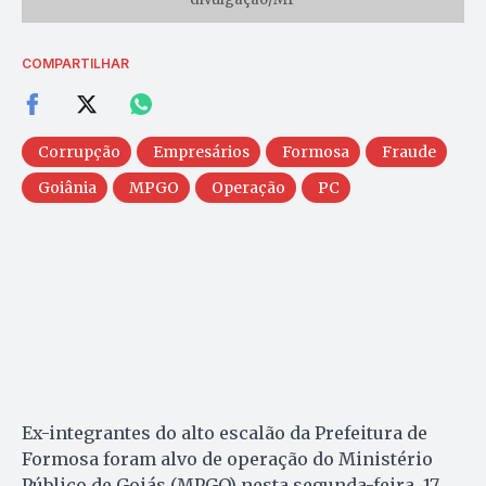
COMPARTILHAR
Corrupção
Empresários
Formosa
Fraude
Goiânia
MPGO
Operação
PC
Ex-integrantes do alto escalão da Prefeitura de
Formosa foram alvo de operação do Ministério
Público de Goiás (MPGO) nesta segunda-feira, 17,