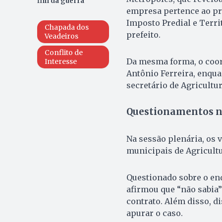
fim da guerra
empresa pertence ao pr
Imposto Predial e Terr
Chapada dos
prefeito.
Veadeiros
Conflito de
Da mesma forma, o coord
Interesse
Antônio Ferreira, enqua
secretário de Agricultur
Questionamentos 
Na sessão plenária, os
municipais de Agricult
Questionado sobre o en
afirmou que “não sabia”
contrato. Além disso, d
apurar o caso.