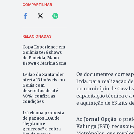
COMPARTILHAR
RELACIONADAS
Copa Experience em
Goiânia terá shows
de Emicida, Mano
Brown e Marina Sena
Os documentos corresp
Leilão do Santander
oferta 13 imóveis em
Ltda. para realização d
Goiás com
no município de Cavalca
descontos de até
capacitação técnica e a
40%; confira as
condições
e aquisição de 63 kits d
Irã chama proposta
de paz aos EUA de
Ao
Jornal Opção
, o pre
“legítima e
Kalunga (PSB), recusou-
generosa” e cobra
Metrópoles, que revelou