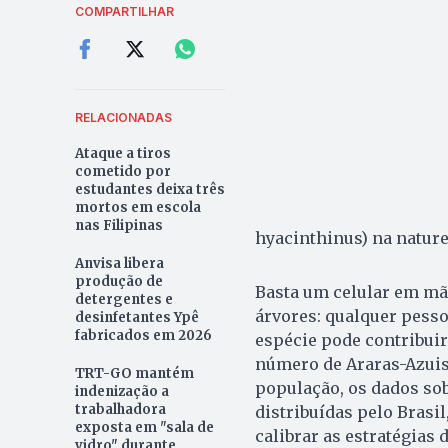
COMPARTILHAR
RELACIONADAS
Ataque a tiros
cometido por
estudantes deixa três
mortos em escola
nas Filipinas
hyacinthinus) na natur
Anvisa libera
produção de
Basta um celular em mão
detergentes e
árvores: qualquer pesso
desinfetantes Ypê
fabricados em 2026
espécie pode contribuir
número de Araras-Azuis a
TRT-GO mantém
população, os dados sob
indenização a
trabalhadora
distribuídas pelo Brasil
exposta em "sala de
calibrar as estratégias
vidro" durante