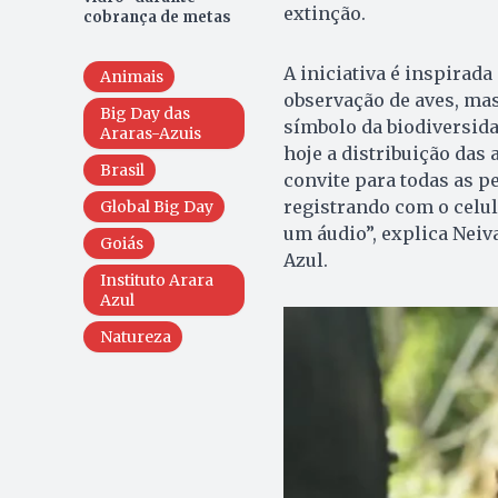
extinção.
cobrança de metas
A iniciativa é inspirad
Animais
observação de aves, ma
Big Day das
símbolo da biodiversid
Araras-Azuis
hoje a distribuição das 
Brasil
convite para todas as 
registrando com o celu
Global Big Day
um áudio”, explica Neiv
Goiás
Azul.
Instituto Arara
Azul
Natureza