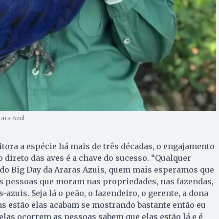
rara Azul
itora a espécie há mais de três décadas, o engajamento
 direto das aves é a chave do sucesso. “Qualquer
 do Big Day da Araras Azuis, quem mais esperamos que
as pessoas que moram nas propriedades, nas fazendas,
-azuis. Seja lá o peão, o fazendeiro, o gerente, a dona
as estão elas acabam se mostrando bastante então eu
elas ocorrem as pessoas sabem que elas estão lá e é