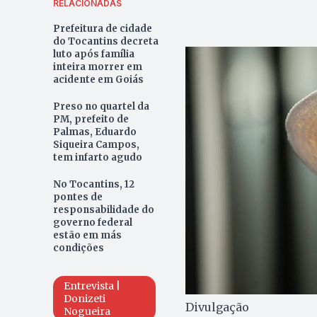
RELACIONADAS
Prefeitura de cidade
do Tocantins decreta
luto após família
inteira morrer em
acidente em Goiás
Preso no quartel da
PM, prefeito de
Palmas, Eduardo
Siqueira Campos,
tem infarto agudo
No Tocantins, 12
pontes de
responsabilidade do
governo federal
estão em más
condições
Entrevista |
Donizeti
Divulgação
Nogueira