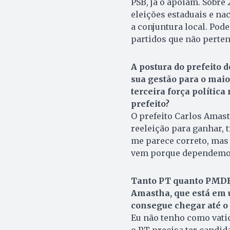
PSB, já o apoiam. Sobre 
eleições estaduais e nac
a conjuntura local. Pod
partidos que não perten
A postura do prefeito 
sua gestão para o maio
terceira força política
prefeito?
O prefeito Carlos Amast
reeleição para ganhar, 
me parece correto, mas 
vem porque dependemos 
Tanto PT quanto PMDB 
Amastha, que está em u
consegue chegar até o 
Eu não tenho como vatic
o PT precisa ter candid