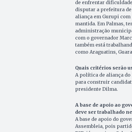
de enfrentar dificuldad
disputar a prefeitura 
aliança em Gurupi com o
mantida. Em Palmas, tem
administração municipa
com o governador Marce
também está trabalhand
como Araguatins, Guaraí
Quais critérios serão u
A política de aliança d
para construir candidat
presidente Dilma.
A base de apoio ao go
deve ser trabalhado ne
A base de apoio do gove
Assembleia, pois parti