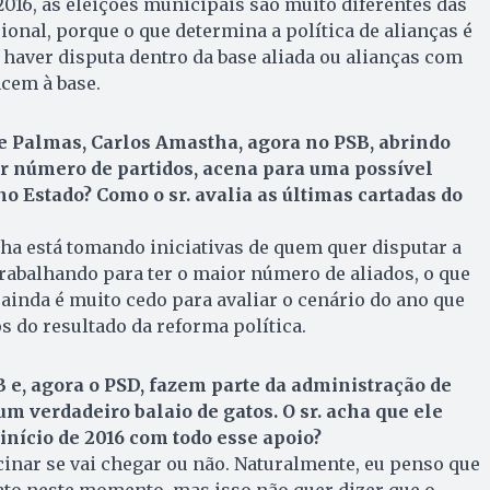
2016, as eleições municipais são muito diferentes das
ional, porque o que determina a política de alianças é
e haver disputa dentro da base aliada ou alianças com
cem à base.
de Palmas, Carlos Amastha, agora no PSB, abrindo
r número de partidos, acena para uma possível
 no Estado? Como o sr. avalia as últimas cartadas do
ha está tomando iniciativas de quem quer disputar a
trabalhando para ter o maior número de aliados, o que
ainda é muito cedo para avaliar o cenário do ano que
do resultado da reforma política.
e, agora o PSD, fazem parte da administração de
m verdadeiro balaio de gatos. O sr. acha que ele
início de 2016 com todo esse apoio?
inar se vai chegar ou não. Naturalmente, eu penso que
ato neste momento, mas isso não quer dizer que o