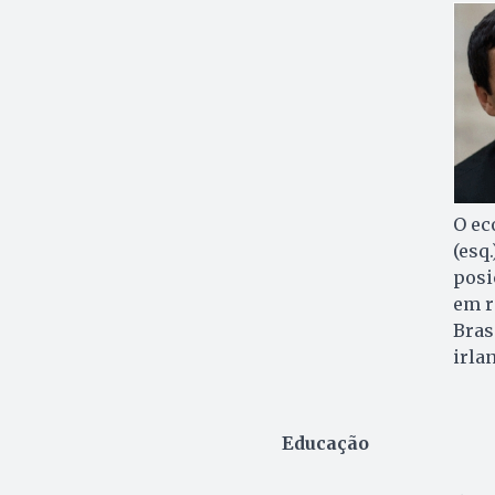
O ec
(esq
posi
em r
Bras
irla
Educação