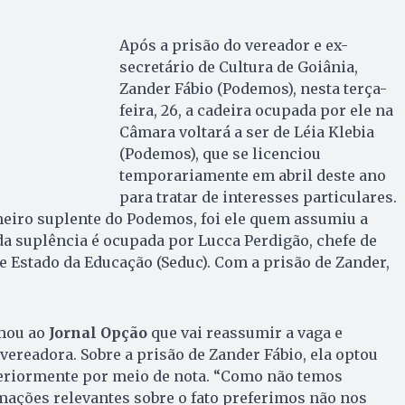
Após a prisão do vereador e ex-
secretário de Cultura de Goiânia,
Zander Fábio (Podemos), nesta terça-
feira, 26, a cadeira ocupada por ele na
Câmara voltará a ser de Léia Klebia
(Podemos), que se licenciou
temporariamente em abril deste ano
para tratar de interesses particulares.
eiro suplente do Podemos, foi ele quem assumiu a
da suplência é ocupada por Lucca Perdigão, chefe de
de Estado da Educação (Seduc). Com a prisão de Zander,
mou ao
Jornal Opção
que vai reassumir a vaga e
ereadora. Sobre a prisão de Zander Fábio, ela optou
eriormente por meio de nota. “Como não temos
ações relevantes sobre o fato preferimos não nos