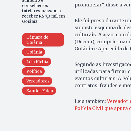
aumento e
pronunciar”, disse a ve
conselheiros
tutelares passam a
receber R$ 7,3 mil em
Ele foi preso durante u
Goiânia
suposto esquema de des
culturais. A ação, coor
Câmara de
(Deccor), cumpriu mand
Goiânia
Goiânia e Aparecida de 
Goiânia
Léia Klebia
Segundo as investigaçõ
utilizadas para firmar 
Política
eventos culturais. A Po
Vereadores
contratos, fraudes e mo
Zander Fábio
Leia também:
Vereador 
Polícia Civil que apura