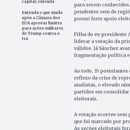
capital; entenda
para serem conhecidos. 
pendentes vem de regiõe
Entenda o que muda
após a Câmara dos
possui forte apoio eleit
EUA aprovar limites
para ações militares
de Trump contra o
Filha do ex-presidente 
Irã
liderar a votação da pri
válidos. Já Sánchez av
fragmentação política e
Ao todo, 35 postulantes
reflexo da crise de repr
analistas, o elevado nú
partidos em consolidar 
eleitorais.
A votação ocorreu sem 
que foi marcado por pr
As seções eleitorais fo