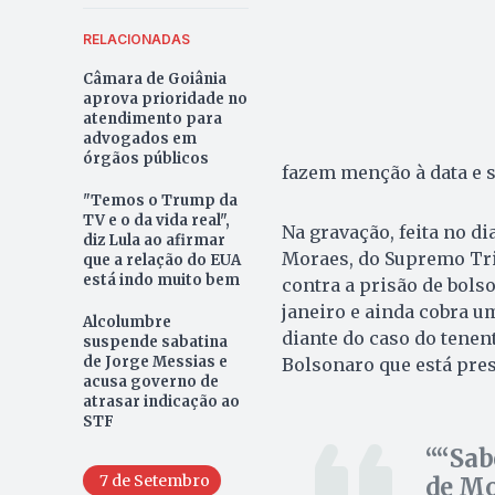
RELACIONADAS
Câmara de Goiânia
aprova prioridade no
atendimento para
advogados em
órgãos públicos
fazem menção à data e 
"Temos o Trump da
TV e o da vida real",
Na gravação, feita no di
diz Lula ao afirmar
Moraes, do Supremo Trib
que a relação do EUA
está indo muito bem
contra a prisão de bols
janeiro e ainda cobra u
Alcolumbre
diante do caso do tenen
suspende sabatina
de Jorge Messias e
Bolsonaro que está pre
acusa governo de
atrasar indicação ao
STF
“Sab
7 de Setembro
de Mo