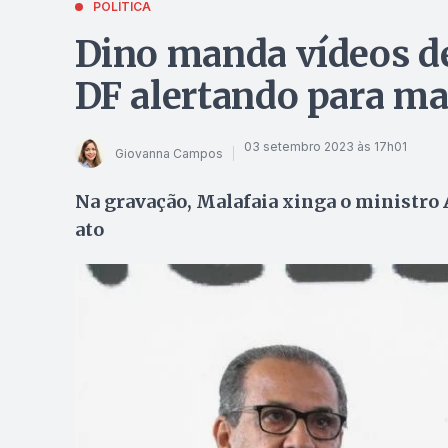
POLÍTICA
Dino manda vídeos de
DF alertando para ma
03 setembro 2023 às 17h01
Giovanna Campos
Na gravação, Malafaia xinga o ministro
ato