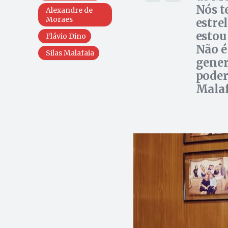
Nós t
Alexandre de
Moraes
estre
estou
Flávio Dino
Não é
Silas Malafaia
gener
poder
Malaf