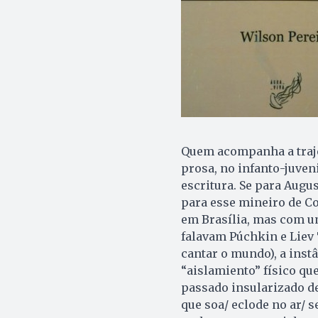
Quem acompanha a trajet
prosa, no infanto-juven
escritura. Se para Augu
para esse mineiro de C
em Brasília, mas com u
falavam Púchkin e Liev 
cantar o mundo), a ins
“aislamiento” físico q
passado insularizado de
que soa/ eclode no ar/ 