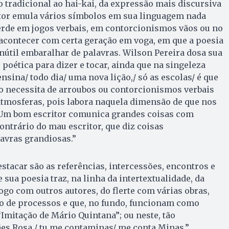
o tradicional ao hai-kai, da expressão mais discursiva
utor emula vários símbolos em sua linguagem nada
erde em jogos verbais, em contorcionismos vãos ou no
acontecer com certa geração em voga, em que a poesia
inútil embaralhar de palavras. Wilson Pereira dosa sua
poética para dizer e tocar, ainda que na singeleza
ensina/ todo dia/ uma nova lição,/ só as escolas/ é que
o necessita de arroubos ou contorcionismos verbais
atmosferas, pois labora naquela dimensão de que nos
 “Um bom escritor comunica grandes coisas com
ontrário do mau escritor, que diz coisas
avras grandiosas.”
estacar são as referências, intercessões, encontros e
sua poesia traz, na linha da intertextualidade, da
go com outros autores, do flerte com várias obras,
 de processos e que, no fundo, funcionam como
itação de Mário Quintana”; ou neste, tão
s Rosa,/ tu me contaminas/ me conta Minas.”