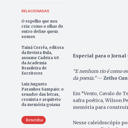
RELACIONADAS
O espelho que nos
cria: como o olhar do
outro define quem
somos
Tainá Corrêa, editora
da Revista Bula,
Especial para o Jornal
assume Cadeira 40
da Academia
Brasileira de
“E nenhum rio é como ess
Escritores
da poesia.”
—
Zetho Cun
Luiz Augusto
Paranhos Sampaio: o
Em “Vento, Cavalo do Te
senador das letras,
cronista e arquiteto
safra poética, Wilson P
da memória goiana
memória para construir
Resenha
Nesse caleidoscópio poé