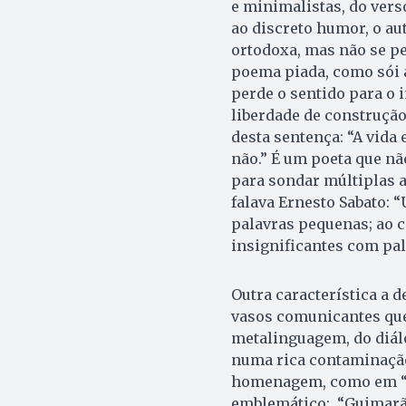
e minimalistas, do vers
ao discreto humor, o a
ortodoxa, mas não se p
poema piada, como sói 
perde o sentido para o 
liberdade de construção 
desta sentença: “A vida 
não.” É um poeta que nã
para sondar múltiplas 
falava Ernesto Sabato:
palavras pequenas; ao c
insignificantes com pal
Outra característica a d
vasos comunicantes que 
metalinguagem, do diálo
numa rica contaminação
homenagem, como em “Im
emblemático: “Guimarãe