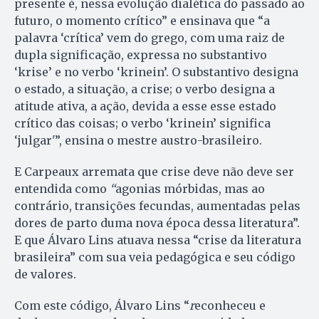
presente é, nessa evolução dialética do passado ao
futuro, o momento crítico” e ensinava que “a
palavra ‘crítica’ vem do grego, com uma raiz de
dupla significação, expressa no substantivo
‘krise’ e no verbo ‘krinein’. O substantivo designa
o estado, a situação, a crise; o verbo designa a
atitude ativa, a ação, devida a esse esse estado
crítico das coisas; o verbo ‘krinein’ significa
‘julgar'”, ensina o mestre austro-brasileiro.
E Carpeaux arremata que crise deve não deve ser
entendida como
“
agonias mórbidas, mas ao
contrário, transições fecundas, aumentadas pelas
dores de parto duma nova época dessa literatura”.
E que Álvaro Lins atuava nessa “crise da literatura
brasileira” com sua veia pedagógica e seu código
de valores.
Com este código, Álvaro Lins “
r
econheceu e