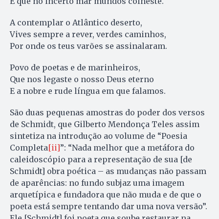
E que no incerto mar mundos colheste.
A contemplar o Atlântico deserto,
Vives sempre a rever, verdes caminhos,
Por onde os teus varões se assinalaram.
Povo de poetas e de marinheiros,
Que nos legaste o nosso Deus eterno
E a nobre e rude língua em que falamos.
São duas pequenas amostras do poder dos versos
de Schmidt, que Gilberto Mendonça Teles assim
sintetiza na introdução ao volume de “Poesia
Completa
[ii]
”: “Nada melhor que a metáfora do
caleidoscópio para a representação de sua [de
Schmidt] obra poética – as mudanças não passam
de aparências: no fundo subjaz uma imagem
arquetípica e fundadora que não muda e de que o
poeta está sempre tentando dar uma nova versão”.
Ele [Schmidt] foi poeta que soube restaurar na