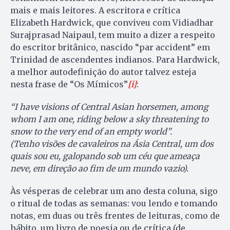
mais e mais leitores. A escritora e crítica
Elizabeth Hardwick, que conviveu com Vidiadhar
Surajprasad Naipaul, tem muito a dizer a respeito
do escritor britânico, nascido “par accident” em
Trinidad de ascendentes indianos. Para Hardwick,
a melhor autodefinição do autor talvez esteja
nesta frase de “Os Mímicos”
[i]
:
“I have visions of Central Asian horsemen, among
whom I am one, riding below a sky threatening to
snow to the very end of an empty world”.
(Tenho visões de cavaleiros na Ásia Central, um dos
quais sou eu, galopando sob um céu que ameaça
neve, em direção ao fim de um mundo vazio).
Às vésperas de celebrar um ano desta coluna, sigo
o ritual de todas as semanas: vou lendo e tomando
notas, em duas ou três frentes de leituras, como de
hábito, um livro de poesia ou de crítica (de