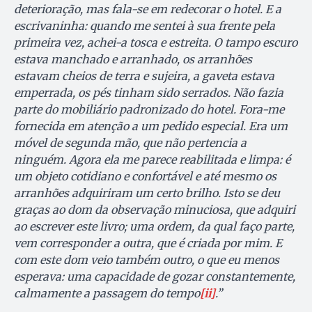
deterioração, mas fala-se em redecorar o hotel. E a
escrivaninha: quando me sentei à sua frente pela
primeira vez, achei-a tosca e estreita. O tampo escuro
estava manchado e arranhado, os arranhões
estavam cheios de terra e sujeira, a gaveta estava
emperrada, os pés tinham sido serrados. Não fazia
parte do mobiliário padronizado do hotel. Fora-me
fornecida em atenção a um pedido especial. Era um
móvel de segunda mão, que não pertencia a
ninguém. Agora ela me parece reabilitada e limpa: é
um objeto cotidiano e confortável e até mesmo os
arranhões adquiriram um certo brilho. Isto se deu
graças ao dom da observação minuciosa, que adquiri
ao escrever este livro; uma ordem, da qual faço parte,
vem corresponder a outra, que é criada por mim. E
com este dom veio também outro, o que eu menos
esperava: uma capacidade de gozar constantemente,
calmamente a passagem do tempo
[ii]
.”