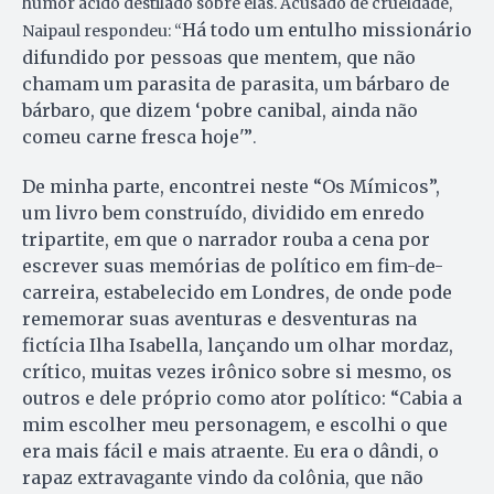
humor ácido destilado sobre elas. Acusado de crueldade,
Há todo um entulho missionário
Naipaul respondeu: “
difundido por pessoas que mentem, que não
chamam um parasita de parasita, um bárbaro de
bárbaro, que dizem ‘pobre canibal, ainda não
comeu carne fresca hoje'”
.
De minha parte, encontrei neste “Os Mímicos”,
um livro bem construído, dividido em enredo
tripartite, em que o narrador rouba a cena por
escrever suas memórias de político em fim-de-
carreira, estabelecido em Londres, de onde pode
rememorar suas aventuras e desventuras na
fictícia Ilha Isabella, lançando um olhar mordaz,
crítico, muitas vezes irônico sobre si mesmo, os
outros e dele próprio como ator político: “Cabia a
mim escolher meu personagem, e escolhi o que
era mais fácil e mais atraente. Eu era o dândi, o
rapaz extravagante vindo da colônia, que não