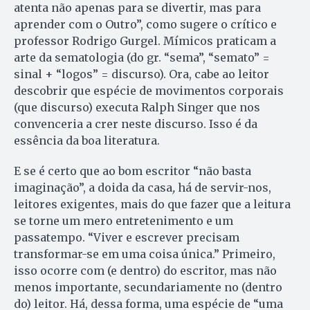
atenta não apenas para se divertir, mas para
aprender com o Outro”, como sugere o crítico e
professor Rodrigo Gurgel. Mímicos praticam a
arte da sematologia (do gr. “sema”, “semato” =
sinal + “logos” = discurso). Ora, cabe ao leitor
descobrir que espécie de movimentos corporais
(que discurso) executa Ralph Singer que nos
convenceria a crer neste discurso. Isso é da
essência da boa literatura.
E se é certo que ao bom escritor “não basta
imaginação”, a doida da casa
,
há de servir-nos,
leitores exigentes, mais do que fazer que a leitura
se torne um mero entretenimento e um
passatempo. “Viver e escrever precisam
transformar-se em uma coisa única.” Primeiro,
isso ocorre com (e dentro) do escritor, mas não
menos importante, secundariamente no (dentro
do) leitor. Há, dessa forma, uma espécie de “uma