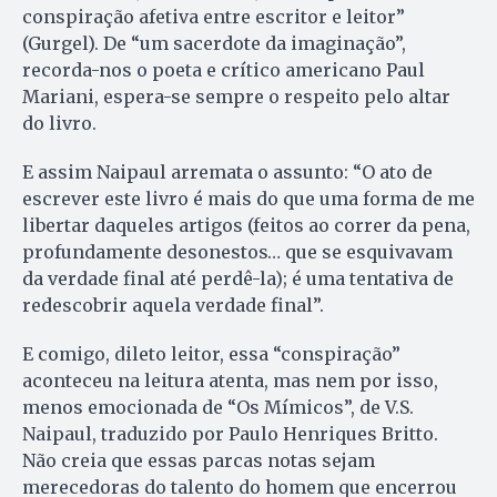
conspiração afetiva entre escritor e leitor”
(Gurgel). De “um sacerdote da imaginação”,
recorda-nos o poeta e crítico americano Paul
Mariani, espera-se sempre o respeito pelo altar
do livro.
E assim Naipaul arremata o assunto: “O ato de
escrever este livro é mais do que uma forma de me
libertar daqueles artigos (feitos ao correr da pena,
profundamente desonestos… que se esquivavam
da verdade final até perdê-la); é uma tentativa de
redescobrir aquela verdade final”.
E comigo, dileto leitor, essa “conspiração”
aconteceu na leitura atenta, mas nem por isso,
menos emocionada de “Os Mímicos”, de V.S.
Naipaul, traduzido por Paulo Henriques Britto.
Não creia que essas parcas notas sejam
merecedoras do talento do homem que encerrou