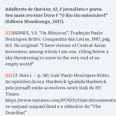
Adalberto de Queiroz, 63, é jornalista e poeta.
Seu mais recente livro é “O Rio Incontornável”
(Editora Mondrongo, 2017).
[i]
NAIPAUL, V.S. “Os Mímicos”. Tradução Paulo
Henriques Britto. Companhia das Letras, 1987, pág.
102. No original: “I have visions of Central Asian
horsemen, among whom I am one, riding below a
sky threatening to snow to the very end of an
empty world”.
[ii]
Cf. Nota i. – p. 310, trad. Paulo Henriques Britto.
As opiniões da sra. Hardwick (grafada Harbwick
pelo jornal!) estão acessíveis neste link do NY
Times:
https://www.nytimes.com/1979/05/13/archives/meeti
vs-naipaul-naipaul.html e o obituário do “The
Guardian”