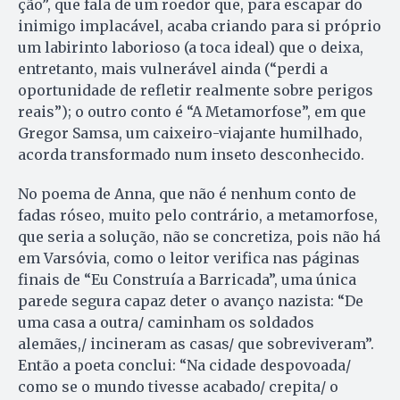
ção”, que fala de um roedor que, pa­ra escapar do
inimigo implacável, a­caba criando para si próprio
um labirinto laborioso (a toca ideal) que o dei­xa,
entretanto, mais vulnerável ain­da (“perdi a
oportunidade de refletir realmente sobre perigos
reais”); o outro conto é “A Meta­mor­fose”, em que
Gregor Samsa, um caixeiro-viajante humilhado,
acorda transformado num inseto desconhecido.
No poema de Anna, que não é nenhum conto de
fadas róseo, muito pelo contrário, a metamorfose,
que seria a solução, não se concretiza, pois não há
em Varsóvia, como o leitor verifica nas páginas
finais de “Eu Construía a Barricada”, uma única
parede segura capaz deter o avanço nazista: “De
uma casa a outra/ caminham os soldados
alemães,/ incineram as casas/ que sobreviveram”.
Então a poeta conclui: “Na cidade despovoada/
como se o mundo tivesse acabado/ crepita/ o