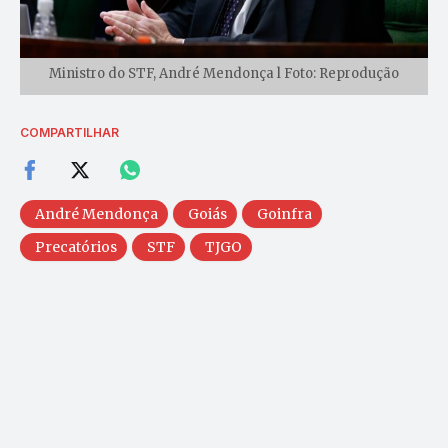
Ministro do STF, André Mendonça l Foto: Reprodução
COMPARTILHAR
André Mendonça
Goiás
Goinfra
Precatórios
STF
TJGO