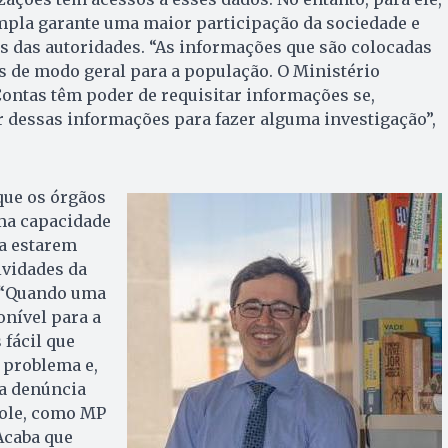
mpla garante uma maior participação da sociedade e
os das autoridades. “As informações que são colocadas
as de modo geral para a população. O Ministério
Contas têm poder de requisitar informações se,
 dessas informações para fazer alguma investigação”,
que os órgãos
ma capacidade
ra estarem
ividades da
 “Quando uma
onível para a
 fácil que
 problema e,
a denúncia
role, como MP
Acaba que