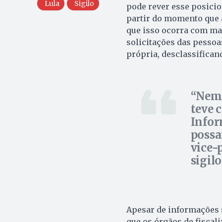
Lula
Sigilo
pode rever esse posicio
partir do momento que 
que isso ocorra com mai
solicitações das pessoas
própria, desclassifican
Nem 
teve 
Infor
possa
vice-
sigil
Apesar de informações 
que os órgãos de fiscali