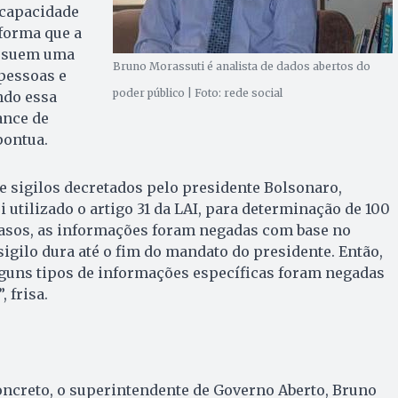
 capacidade
forma que a
ossuem uma
Bruno Morassuti é analista de dados abertos do
pessoas e
poder público | Foto: rede social
ndo essa
ance de
pontua.
e sigilos decretados pelo presidente Bolsonaro,
 utilizado o artigo 31 da LAI, para determinação de 100
asos, as informações foram negadas com base no
 sigilo dura até o fim do mandato do presidente. Então,
lguns tipos de informações específicas foram negadas
 frisa.
oncreto, o superintendente de Governo Aberto, Bruno