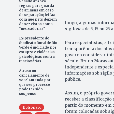
Senado aprova
regras para guarda
de animais em caso
de separação; lei faz
com que pets deixem
longo, algumas informa
de ser vistos como
sigilosas de 5, 15 ou 25 
"mercadorias"
Ex-presidente do
Para especialistas, a L
Sindicato Rural de Rio
Verde é indiciado por
transparência dos atos 
estupro e violências
governo considerar info
psicológicas contra
século. Bruno Morassuti
funcionárias
independente e especial
Atraso ou
informações sob sigilo
cancelamento de
pública.
voo? Entenda por
que seu processo
pode ter sido
Assim, o próprio gover
suspenso
receber a classificação 
partir do momento em q
Bolsonaro
foram colocadas sob sig