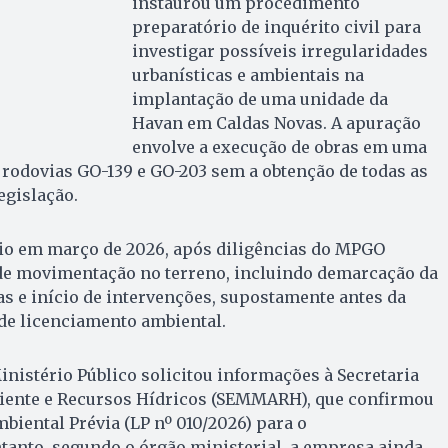
instaurou um procedimento
preparatório de inquérito civil para
investigar possíveis irregularidades
urbanísticas e ambientais na
implantação de uma unidade da
Havan em Caldas Novas. A apuração
envolve a execução de obras em uma
s rodovias GO-139 e GO-203 sem a obtenção de todas as
egislação.
cio em março de 2026, após diligências do MPGO
 de movimentação no terreno, incluindo demarcação da
cas e início de intervenções, supostamente antes da
de licenciamento ambiental.
inistério Público solicitou informações à Secretaria
iente e Recursos Hídricos (SEMMARH), que confirmou
biental Prévia (LP nº 010/2026) para o
anto, segundo o órgão ministerial, a empresa ainda