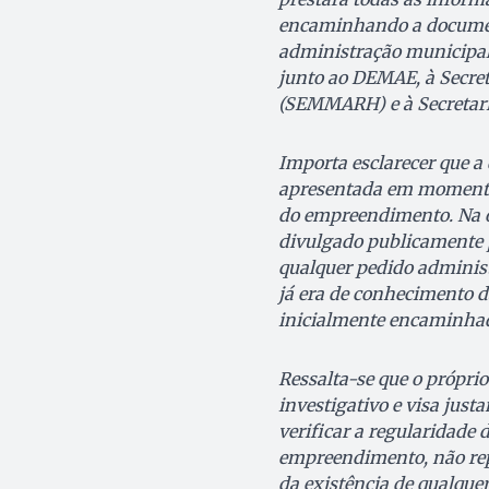
encaminhando a document
administração municipal,
junto ao DEMAE, à Secret
(SEMMARH) e à Secretari
Importa esclarecer que a
apresentada em momento a
do empreendimento. Na oc
divulgado publicamente p
qualquer pedido administ
já era de conhecimento d
inicialmente encaminhado
Ressalta-se que o própri
investigativo e visa jus
verificar a regularidade 
empreendimento, não rep
da existência de qualquer