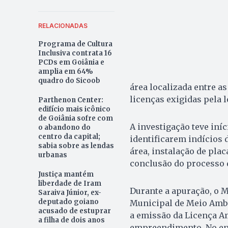
RELACIONADAS
Programa de Cultura
Inclusiva contrata 16
PCDs em Goiânia e
amplia em 64%
quadro do Sicoob
área localizada entre a
licenças exigidas pela l
Parthenon Center:
edifício mais icônico
de Goiânia sofre com
A investigação teve iní
o abandono do
centro da capital;
identificarem indícios
sabia sobre as lendas
área, instalação de pla
urbanas
conclusão do processo 
Justiça mantém
liberdade de Iram
Durante a apuração, o M
Saraiva Júnior, ex-
deputado goiano
Municipal de Meio Amb
acusado de estuprar
a emissão da Licença Am
a filha de dois anos
empreendimento. No ent