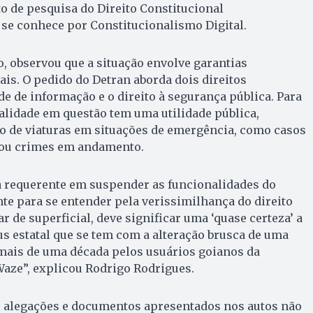
o de pesquisa do Direito Constitucional
se conhece por Constitucionalismo Digital.
so, observou que a situação envolve garantias
ais. O pedido do Detran aborda dois direitos
de de informação e o direito à segurança pública. Para
alidade em questão tem uma utilidade pública,
ão de viaturas em situações de emergência, como casos
 ou crimes em andamento.
a requerente em suspender as funcionalidades do
nte para se entender pela verissimilhança do direito
ar de superficial, deve significar uma ‘quase certeza’ a
nus estatal que se tem com a alteração brusca de uma
 mais de uma década pelos usuários goianos da
Waze”, explicou Rodrigo Rodrigues.
as alegações e documentos apresentados nos autos não