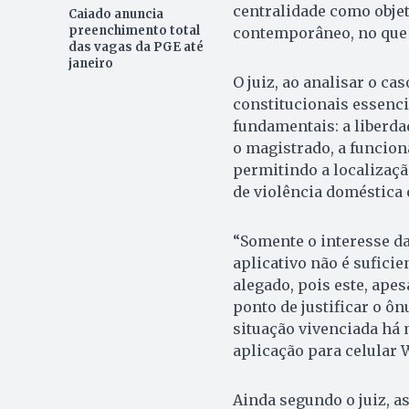
centralidade como objet
Caiado anuncia
preenchimento total
contemporâneo, no que 
das vagas da PGE até
janeiro
O juiz, ao analisar o ca
constitucionais essenci
fundamentais: a liberda
o magistrado, a funcion
permitindo a localizaç
de violência doméstica
“Somente o interesse d
aplicativo não é suficie
alegado, pois este, apes
ponto de justificar o ô
situação vivenciada há
aplicação para celular 
Ainda segundo o juiz, 