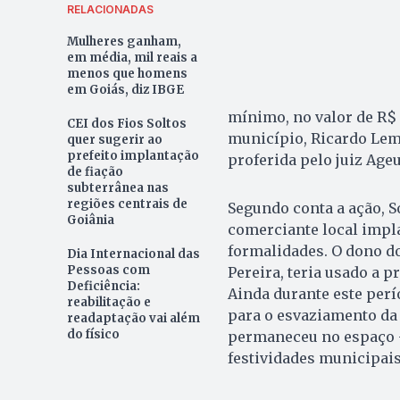
RELACIONADAS
Mulheres ganham,
em média, mil reais a
menos que homens
em Goiás, diz IBGE
mínimo, no valor de R$ 1
CEI dos Fios Soltos
município, Ricardo Lem
quer sugerir ao
prefeito implantação
proferida pelo juiz Age
de fiação
subterrânea nas
regiões centrais de
Segundo conta a ação, 
Goiânia
comerciante local impl
formalidades. O dono 
Dia Internacional das
Pessoas com
Pereira, teria usado a 
Deficiência:
Ainda durante este perí
reabilitação e
para o esvaziamento da 
readaptação vai além
do físico
permaneceu no espaço —
festividades municipais