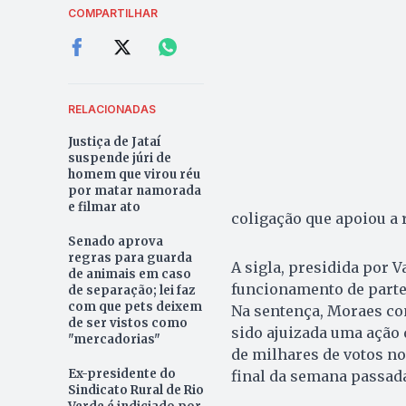
COMPARTILHAR
RELACIONADAS
Justiça de Jataí
suspende júri de
homem que virou réu
por matar namorada
e filmar ato
coligação que apoiou a r
Senado aprova
regras para guarda
A sigla, presidida por 
de animais em caso
funcionamento de parte 
de separação; lei faz
com que pets deixem
Na sentença, Moraes con
de ser vistos como
sido ajuizada uma ação 
"mercadorias"
de milhares de votos no
Ex-presidente do
final da semana passada
Sindicato Rural de Rio