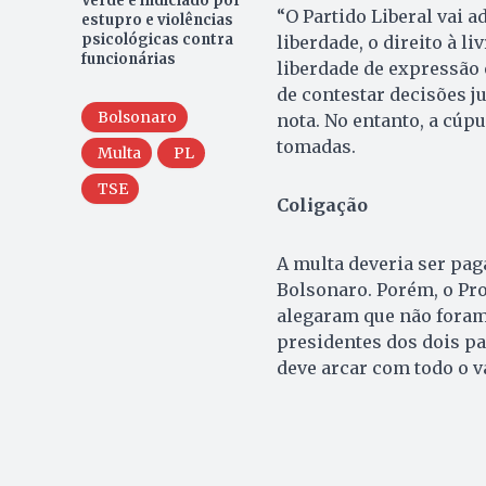
Verde é indiciado por
“O Partido Liberal vai 
estupro e violências
psicológicas contra
liberdade, o direito à li
funcionárias
liberdade de expressão 
de contestar decisões ju
Bolsonaro
nota. No entanto, a cúp
tomadas.
Multa
PL
TSE
Coligação
A multa deveria ser pag
Bolsonaro. Porém, o Pro
alegaram que não foram
presidentes dos dois par
deve arcar com todo o v