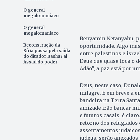
O general
megalomaníaco
O general
megalomaníaco
Benyamin Netan­ya­hu, p
Reconstrução da
oportunidade. Algo inus
Síria passa pela saída
entre palestinos e isra
do ditador Bashar al
Deus que quase toca o d
Assad do poder
Adão”, a paz está por um
Deus, neste caso, Donal
milagre. E em breve a e
bandeira na Terra Santa
amizade irão bancar mil
e futuros casais, é clar
retorno dos refugiados 
assentamentos judaicos
judeus, serão anexados 