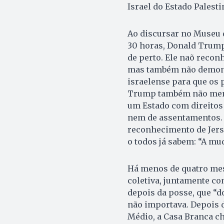
Israel do Estado Palesti
Ao discursar no Museu d
30 horas, Donald Trump
de perto. Ele naõ re­co
mas também não demons
israelense para que os 
Trump também não menci
um Estado com direitos 
nem de assentamentos. 
reconhecimento de Jersu
o todos já sabem: “A mud
Há menos de quatro mes
coletiva, juntamente co
depois da posse, que “d
não importava. Depois d
Médio, a Casa Branca ch