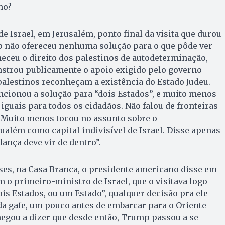
no?
e Israel, em Jerusalém, ponto final da visita que durou
 não ofereceu nenhuma solução para o que pôde ver
nheceu o direito dos palestinos de autodeterminação,
trou publicamente o apoio exigido pelo governo
palestinos reconheçam a existência do Estado Judeu.
onou a solução para “dois Estados”, e muito menos
iguais para todos os cidadãos. Não falou de fronteiras
Muito menos tocou no assunto sobre o
a­lém como capital indivisível de Israel. Disse apenas
ança deve vir de dentro”.
es, na Casa Branca, o presidente americano disse em
m o primeiro-ministro de Israel, que o visitava logo
ois Estados, ou um Estado”, qualquer decisão pra ele
a gafe, um pouco antes de embarcar para o Oriente
egou a dizer que desde então, Trump passou a se