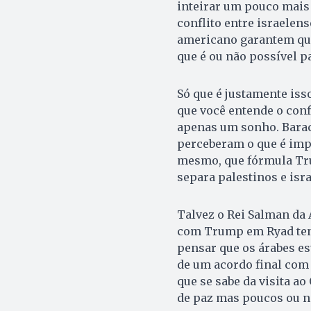
inteirar um pouco mais 
conflito entre israelen
americano garantem que
que é ou não possível p
Só que é justamente is
que você entende o con
apenas um sonho. Barac
perceberam o que é imp
mesmo, que fórmula Tru
separa palestinos e isr
Talvez o Rei Salman da A
com Trump em Ryad ten
pensar que os árabes e
de um acordo final com o
que se sabe da visita a
de paz mas poucos ou n