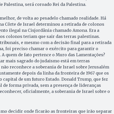
 Palestina, será coroado Rei da Palestina.
u melhor, de volta ao pesadelo chamado realidade. Há
 Côrte de Israel determinou a retirada de colonos
nto ilegal na Cisjordânia chamado A­mona. Era a
, os colonos teriam que sair das terras palestinas.
tribunais, e mesmo com a decisão final para a retirada
 foi preciso chamar o exército para garantir o
A quem de fato pertence o Muro das Lamen­tações?
ar mais sagrado do judaismo está em terras
U não reconhece a soberania de Israel sobre Jerusalém
justamente depois da linha da fronteira de 1967 que os
 capital de um futuro Estado. Donald Trump, que fez
cal de forma privada, sem a presença de lideranças
reconhecer, oficialmente, a soberania de Israel sobre o
 de­ci­dir onde ficarão as fronteiras que i­rão separar