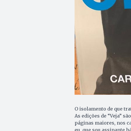
O isolamento de que tra
As edições de “Veja” sã
páginas maiores, nos ca
eu, que sou assinante há