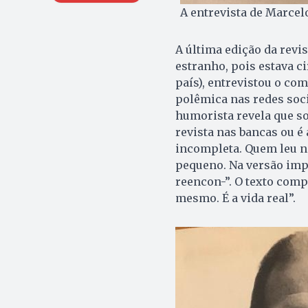
A entrevista de Marcel
A última edição da revist
estranho, pois estava c
país), entrevistou o co
polêmica nas redes soci
humorista revela que s
revista nas bancas ou é 
incompleta. Quem leu no 
pequeno. Na versão imp
reencon-”. O texto comp
mesmo. É a vida real”.