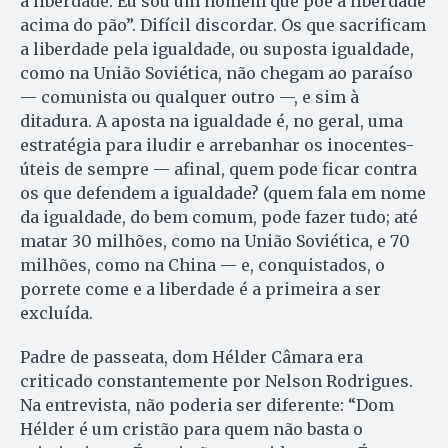
a liberdade. Eu sou um homem que põe a liberdade
acima do pão”. Difícil discordar. Os que sacrificam
a liberdade pela igualdade, ou suposta igualdade,
como na União Soviética, não chegam ao paraíso
— comunista ou qualquer outro —, e sim à
ditadura. A aposta na igualdade é, no geral, uma
estratégia para iludir e arrebanhar os inocentes-
úteis de sempre — afinal, quem pode ficar contra
os que defendem a igualdade? (quem fala em nome
da igualdade, do bem comum, pode fazer tudo; até
matar 30 milhões, como na União Soviética, e 70
milhões, como na China — e, conquistados, o
porrete come e a liberdade é a primeira a ser
excluída.
Padre de passeata, dom Hélder Câmara era
criticado constantemente por Nelson Rodrigues.
Na entrevista, não poderia ser diferente: “Dom
Hélder é um cristão para quem não basta o