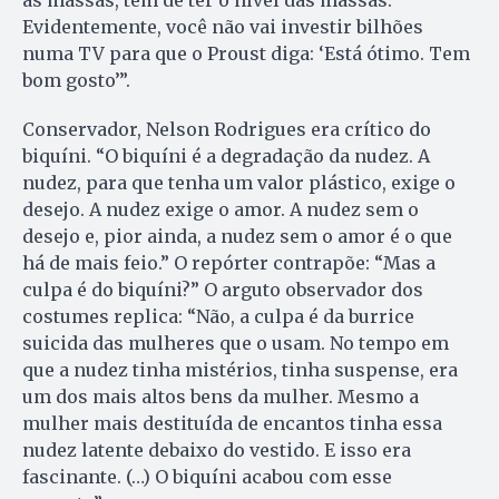
as massas, tem de ter o nível das massas.
Evidentemente, você não vai investir bilhões
numa TV para que o Proust diga: ‘Está ótimo. Tem
bom gosto’”.
Conservador, Nelson Rodrigues era crítico do
biquíni. “O biquíni é a degradação da nudez. A
nudez, para que tenha um valor plástico, exige o
desejo. A nudez exige o amor. A nudez sem o
desejo e, pior ainda, a nudez sem o amor é o que
há de mais feio.” O repórter contrapõe: “Mas a
culpa é do biquíni?” O arguto observador dos
costumes replica: “Não, a culpa é da burrice
suicida das mulheres que o usam. No tempo em
que a nudez tinha mistérios, tinha suspense, era
um dos mais altos bens da mulher. Mesmo a
mulher mais destituída de encantos tinha essa
nudez latente debaixo do vestido. E isso era
fascinante. (…) O biquíni acabou com esse