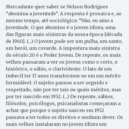
Mercadante quer saber se Nelson Rodrigues
“abomina a juventude”. A resposta é prosaica e, ao
mesmo tempo, até sociológica: “Não, eu amo a
juventude. O que abomino é o jovem idiota, uma
das figuras mais sinistras da nossa época [década
de 1960]. (…) O jovem pode ser um pulha, um santo,
um herói, um covarde. A impostura mais sinistra
do século 20 é o Poder Jovem. De repente, os mais
velhos passaram a ver os jovens como o certo, o
histórico, o sábio, o clarividente. O fato de um
imbecil ter 17 anos transformou-se em um mérito
formidável. O sujeito passou a ser seguido e
respeitado, não por ter tais ou quais méritos, mas
por ter nascido em 1952. (…) De repente, sábios,
filósofos, psicólogos, psicanalistas começaram a
achar que porque o sujeito nasceu em 1952
passava a ter todos os direitos e nenhum dever. Os
mais velhos instalaram no jovem idiota um