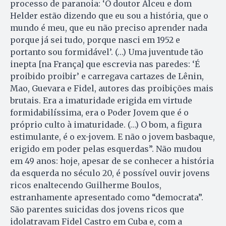
processo de paranoia: ‘O doutor Alceu e dom
Helder estão dizendo que eu sou a história, que o
mundo é meu, que eu não preciso aprender nada
porque já sei tudo, porque nasci em 1952 e
portanto sou formidável’. (…) Uma juventude tão
inepta [na França] que escrevia nas paredes: ‘É
proibido proibir’ e carregava cartazes de Lênin,
Mao, Guevara e Fidel, autores das proibições mais
brutais. Era a imaturidade erigida em virtude
formidabilíssima, era o Poder Jovem que é o
próprio culto à imaturidade. (…) O bom, a figura
estimulante, é o ex-jovem. E não o jovem basbaque,
erigido em poder pelas esquerdas”. Não mudou
em 49 anos: hoje, apesar de se conhecer a história
da esquerda no século 20, é possível ouvir jovens
ricos enaltecendo Guilherme Boulos,
estranhamente apresentado como “democrata”.
São parentes suicidas dos jovens ricos que
idolatravam Fidel Castro em Cuba e, com a