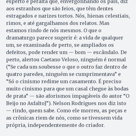
esperto e peralta que, envergonhando os pais, diz
aos estranhos que são feios, que têm dentes
estragados e narizes tortos. Nós, hienas celestiais,
rimos, e até gargalhamos dos relatos. Mas
estamos rindo de nós mesmos. O que o
dramaturgo parece sugerir é: a vida de qualquer
um, se examinada de perto, se ampliados os
defeitos, pode render um — bom — escândalo. De
perto, alertou Caetano Veloso, ninguém é normal
(“Se cada um soubesse o que o outro faz dentro de
quatro paredes, ninguém se cumprimentava” e
“Só o cinismo redime um casamento. É preciso
muito cinismo para que um casal chegue às bodas
de prata” — são aforismos impagáveis do autor “O
Beijo no Asfalto]”). Nelson Rodrigues nos diz isto
— rindo, quem sabe. Como ele morreu, as peças e
as crônicas riem de nós, como se tivessem vida
própria, independentemente do criador.