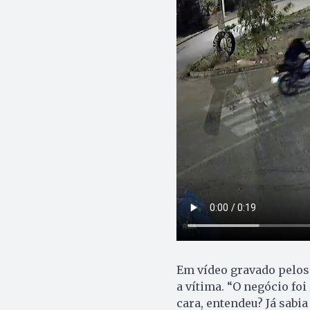
Em vídeo gravado pelos 
a vítima. “O negócio foi
cara, entendeu? Já sabia