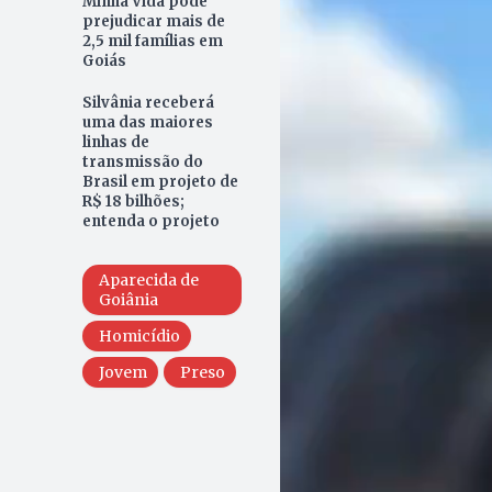
Minha Vida pode
prejudicar mais de
2,5 mil famílias em
Goiás
Silvânia receberá
uma das maiores
linhas de
transmissão do
Brasil em projeto de
R$ 18 bilhões;
entenda o projeto
Aparecida de
Goiânia
Homicídio
Jovem
Preso