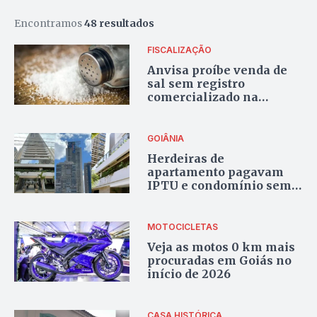
Encontramos
48 resultados
FISCALIZAÇÃO
Anvisa proíbe venda de
sal sem registro
comercializado na
internet
GOIÂNIA
Herdeiras de
apartamento pagavam
IPTU e condomínio sem
saber que imóvel já havia
sido vendido
MOTOCICLETAS
Veja as motos 0 km mais
procuradas em Goiás no
início de 2026
CASA HISTÓRICA