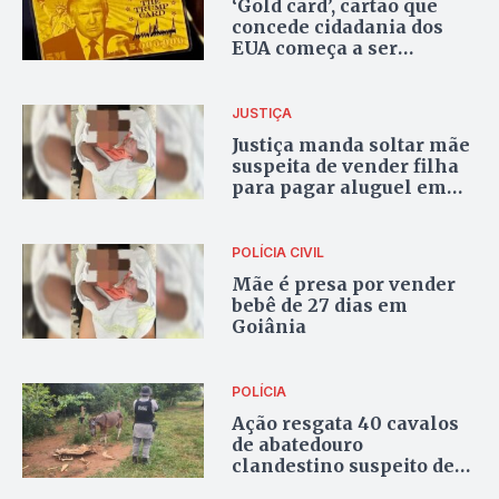
‘Gold card’, cartão que
concede cidadania dos
EUA começa a ser
vendido na próxima
semana, saiba o preço
JUSTIÇA
Justiça manda soltar mãe
suspeita de vender filha
para pagar aluguel em
Goiânia
POLÍCIA CIVIL
Mãe é presa por vender
bebê de 27 dias em
Goiânia
POLÍCIA
Ação resgata 40 cavalos
de abatedouro
clandestino suspeito de
vender hambúrgueres