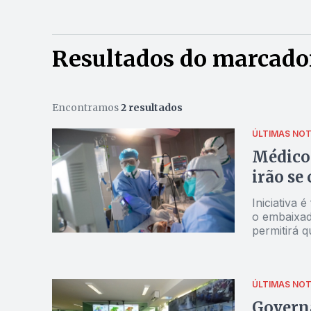
Resultados do marcador
Encontramos
2 resultados
ÚLTIMAS NOT
Médico
irão se
Iniciativa 
o embaixad
permitirá 
experiênci
ÚLTIMAS NOT
Governa