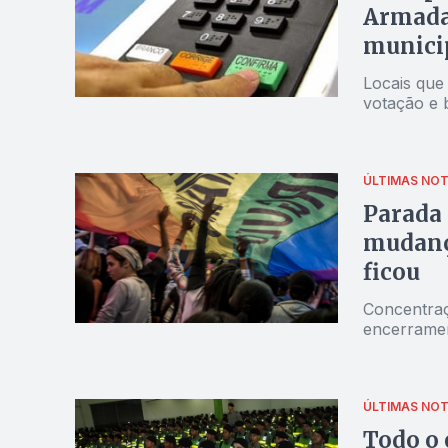
Armadas
munici
Locais que 
votação e b
ÚLTIMAS NOT
Parada
mudança
ficou
Concentraç
encerramen
ÚLTIMAS NOT
Todo o 