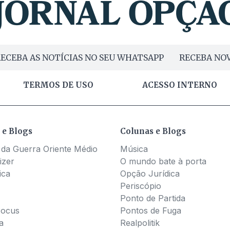
ECEBA AS NOTÍCIAS NO SEU WHATSAPP
RECEBA NOV
TERMOS DE USO
ACESSO INTERNO
 e Blogs
Colunas e Blogs
 da Guerra Oriente Médio
Música
izer
O mundo bate à porta
ica
Opção Jurídica
Periscópio
Ponto de Partida
Pocus
Pontos de Fuga
a
Realpolitik