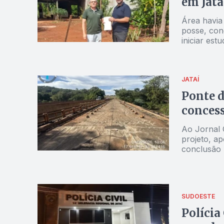
em Jata
Área havia
posse, con
iniciar es
JATAÍ
Ponte d
concess
Ao Jornal 
projeto, ap
conclusão
SUDOESTE
Polícia