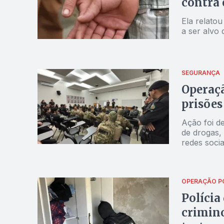
contra 
Ela relato
a ser alvo 
SEGURANÇA
Operaçã
prisões
Ação foi de
de drogas,
redes socia
OPERAÇÃO PO
Polícia
crimino