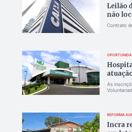
Leilão 
não loc
Contrato d
OPORTUNIDA
Hospita
atuação
As inscriçõ
Voluntaria
REFORMA AG
Incra r