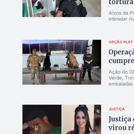
tortura
Alvos da Po
intimidar ri
OPÇÃO PLAY
Operaçã
cumpre
Ação do GE
Verde, Tri
embaladas
JUSTIÇA
Justiça
virou r