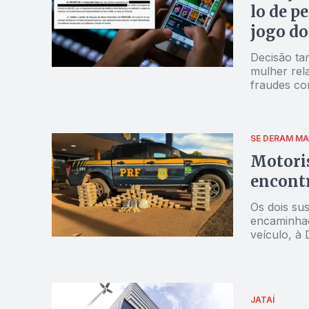
lo de p
jogo do
Decisão ta
mulher rel
fraudes co
SE DERAM MA
Motoris
encontr
Os dois sus
encaminhad
veículo, à 
JATAÍ