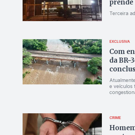
prende 
Terceira a
EXCLUSIVA
Com ent
da BR-3
conclus
Atualmente,
e veículos
congestion
CRIME
Homem é