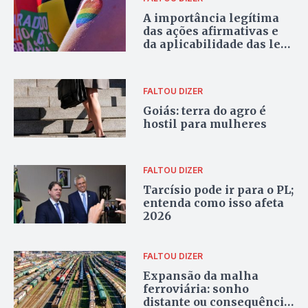
A importância legítima
das ações afirmativas e
da aplicabilidade das leis
em socorro a grupos
vulneráveis
FALTOU DIZER
Goiás: terra do agro é
hostil para mulheres
FALTOU DIZER
Tarcísio pode ir para o PL;
entenda como isso afeta
2026
FALTOU DIZER
Expansão da malha
ferroviária: sonho
distante ou consequência