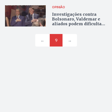
OPINIÃO
Investigações contra
Bolsonaro, Valdemar e
aliados podem dificultar
articulação municipal do
PL
←
9
→