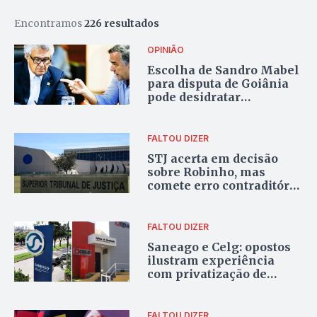
Encontramos
226 resultados
OPINIÃO
Escolha de Sandro Mabel
para disputa de Goiânia
pode desidratar
Vanderlan
FALTOU DIZER
STJ acerta em decisão
sobre Robinho, mas
comete erro contraditório
em caso de menina de 12
anos
FALTOU DIZER
Saneago e Celg: opostos
ilustram experiência
com privatização de
serviço essencial
FALTOU DIZER