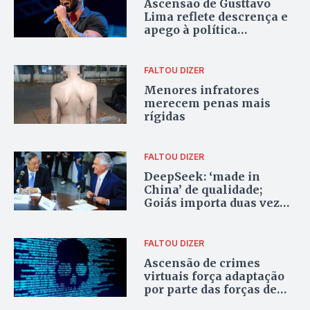
Ascensão de Gusttavo
Lima reflete descrença e
apego à política
tradicional
FALTOU DIZER
Menores infratores
merecem penas mais
rígidas
FALTOU DIZER
DeepSeek: ‘made in
China’ de qualidade;
Goiás importa duas vezes
mais dos chineses que
dos americanos
FALTOU DIZER
Ascensão de crimes
virtuais força adaptação
por parte das forças de
segurança pública