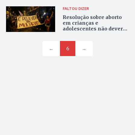
FALTOU DIZER
Resolução sobre aborto
em crianças e
adolescentes não deveria
ser questão ideológica, e
sim de humanidade
←
6
→