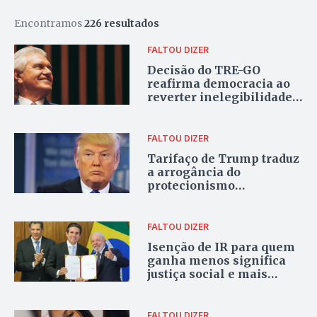
Encontramos
226 resultados
FALTOU DIZER
Decisão do TRE-GO
reafirma democracia ao
reverter inelegibilidade
de Caiado​
FALTOU DIZER
​Tarifaço de Trump traduz
a arrogância do
protecionismo
americano em um mundo
globalizado
FALTOU DIZER
Isenção de IR para quem
ganha menos significa
justiça social e mais
equidade para o Brasil
FALTOU DIZER