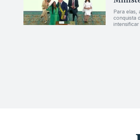
Ministé
Para elas, 
conquista 
intensifica
Bolsonaro