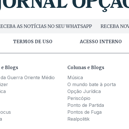
ECEBA AS NOTÍCIAS NO SEU WHATSAPP
RECEBA NOV
TERMOS DE USO
ACESSO INTERNO
 e Blogs
Colunas e Blogs
 da Guerra Oriente Médio
Música
izer
O mundo bate à porta
ica
Opção Jurídica
Periscópio
Ponto de Partida
Pocus
Pontos de Fuga
a
Realpolitik