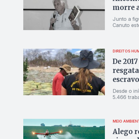
morre a
Junto a fi
Canuto est
DIREITOS H
De 2017
resgata
escravo
Desde o in
5.466 trab
MEIO AMBIEN
Alego r