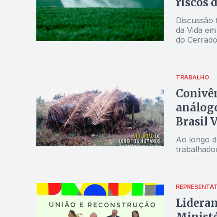
riscos 
Discussão faz parte da "Jornada
da Vida em
do Cerrad
TRABALHO
Conivên
análogo
Brasil 
Ao longo d
trabalhado
REPRESENTAT
Lidera